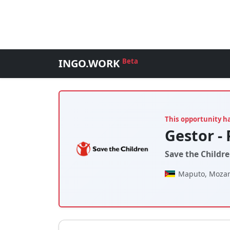
INGO.WORK
Beta
This opportunity h
Gestor -
Save the Childre
Maputo, Moza