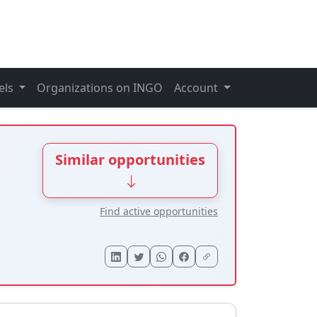
els
Organizations on INGO
Account
Similar opportunities
Find active opportunities