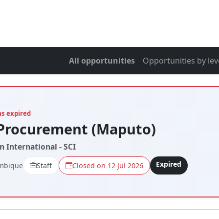
All opportunities
Opportunities by lev
as expired
 Procurement (Maputo)
n International - SCI
Expired
mbique
Staff
Closed on 12 Jul 2026