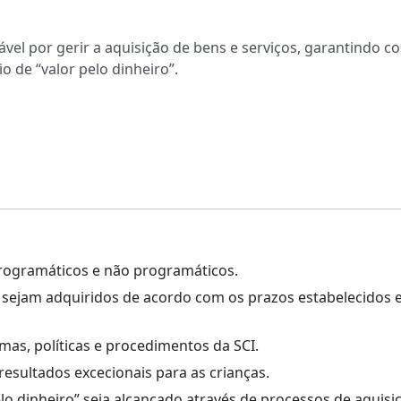
el por gerir a aquisição de bens e serviços, garantindo c
 de “valor pelo dinheiro”.
 programáticos e não programáticos.
s sejam adquiridos de acordo com os prazos estabelecidos
as, políticas e procedimentos da SCI.
esultados excecionais para as crianças.
elo dinheiro” seja alcançado através de processos de aquisi