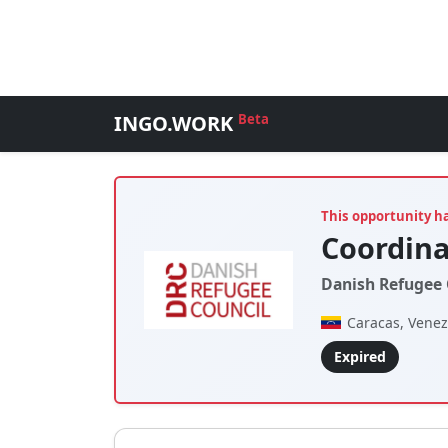
INGO.WORK
Beta
This opportunity h
Coordina
Danish Refugee 
Caracas, Vene
Expired