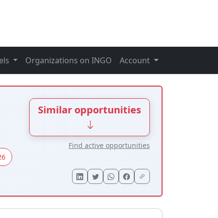
els
Organizations on INGO
Account
Similar opportunities
Find active opportunities
26