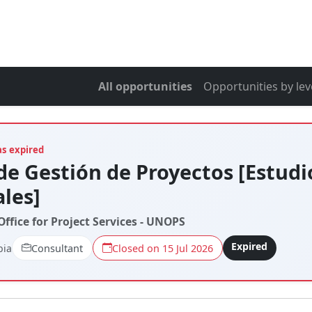
All opportunities
Opportunities by lev
as expired
 de Gestión de Proyectos [Estudi
ales]
ffice for Project Services - UNOPS
Expired
bia
Consultant
Closed on 15 Jul 2026