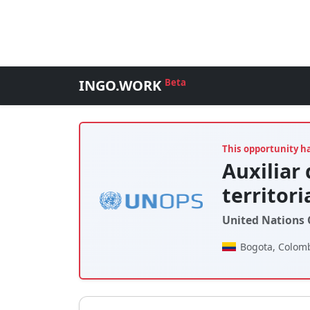
INGO.WORK
Beta
This opportunity h
Auxiliar
territori
United Nations O
Bogota, Colom