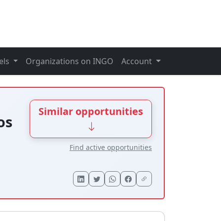
els
Organizations on INGO
Account
Similar opportunities
os
Find active opportunities